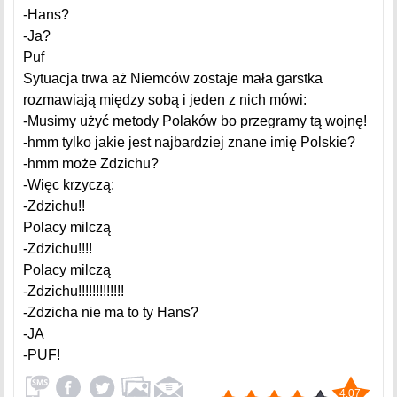
-Hans?
-Ja?
Puf
Sytuacja trwa aż Niemców zostaje mała garstka
rozmawiają między sobą i jeden z nich mówi:
-Musimy użyć metody Polaków bo przegramy tą wojnę!
-hmm tylko jakie jest najbardziej znane imię Polskie?
-hmm może Zdzichu?
-Więc krzyczą:
-Zdzichu!!
Polacy milczą
-Zdzichu!!!!
Polacy milczą
-Zdzichu!!!!!!!!!!!!!
-Zdzicha nie ma to ty Hans?
-JA
-PUF!
4.07