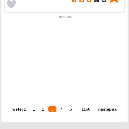
REKLAMA
wstecz
1
2
3
4
5
1168
następna
...