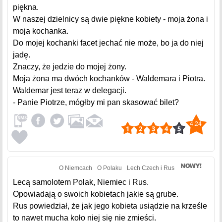
piękna.
W naszej dzielnicy są dwie piękne kobiety - moja żona i
moja kochanka.
Do mojej kochanki facet jechać nie może, bo ja do niej
jadę.
Znaczy, że jedzie do mojej żony.
Moja żona ma dwóch kochanków - Waldemara i Piotra.
Waldemar jest teraz w delegacji.
- Panie Piotrze, mógłby mi pan skasować bilet?
4.24
O Niemcach
O Polaku
Lech Czech i Rus
Lecą samolotem Polak, Niemiec i Rus.
Opowiadają o swoich kobietach jakie są grube.
Rus powiedział, że jak jego kobieta usiądzie na krześle
to nawet mucha koło niej się nie zmieści.