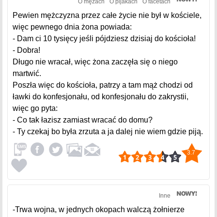
O mężach
O pijakach
O facetach
Pewien mężczyzna przez całe życie nie był w kościele,
więc pewnego dnia żona powiada:
- Dam ci 10 tysięcy jeśli pójdziesz dzisiaj do kościoła!
- Dobra!
Długo nie wracał, więc żona zaczęła się o niego
martwić.
Poszła więc do kościoła, patrzy a tam mąż chodzi od
ławki do konfesjonału, od konfesjonału do zakrystii,
więc go pyta:
- Co tak łazisz zamiast wracać do domu?
- Ty czekaj bo była zrzuta a ja dalej nie wiem gdzie piją.
3.7
Inne
-Trwa wojna, w jednych okopach walczą żołnierze