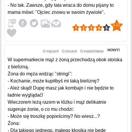
- No tak. Zawsze, gdy tata wraca do domu pijany to
mama mówi: "Ojciec znowu w swoim żywiole".
4.23
O mężach
O żonach
O małżeństwie
W supermarkecie mąż z żoną przechodzą obok stoiska
z bielizną.
Żona do męża widząc "stringi":
- Kochanie, może kupiłbyś mi taką bieliznę?
- Ależ skąd! Dupę masz jak kombajn i nie będzie to
ładnie wyglądać!
Wieczorem leżą razem w łóżku i mąż delikatnie
sugeruje żonie, o co mu chodzi:
- Może się troszkę popieścimy? No wiesz...?
Żona:
- Dla takiego jednego, małego kłosika nie będę