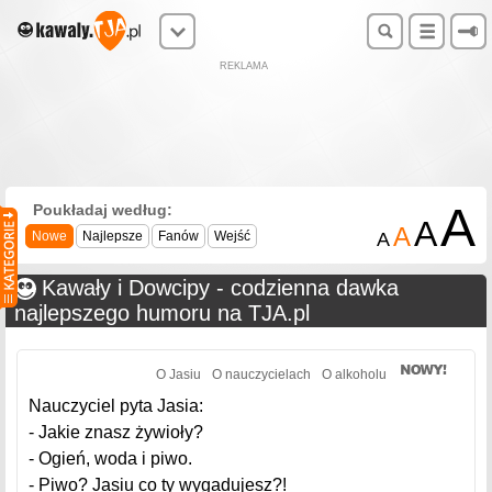
REKLAMA
A
Poukładaj według:
A
A
Nowe
Najlepsze
Fanów
Wejść
A
Kawały i Dowcipy - codzienna dawka
najlepszego humoru na TJA.pl
O Jasiu
O nauczycielach
O alkoholu
Nauczyciel pyta Jasia:
- Jakie znasz żywioły?
- Ogień, woda i piwo.
- Piwo? Jasiu co ty wygadujesz?!