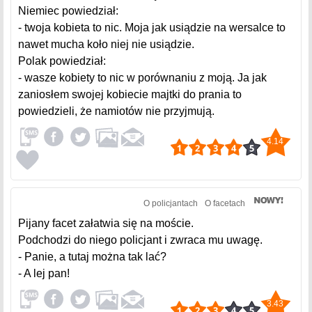
Niemiec powiedział:
- twoja kobieta to nic. Moja jak usiądzie na wersalce to
nawet mucha koło niej nie usiądzie.
Polak powiedział:
- wasze kobiety to nic w porównaniu z moją. Ja jak
zaniosłem swojej kobiecie majtki do prania to
powiedzieli, że namiotów nie przyjmują.
4.14
O policjantach
O facetach
Pijany facet załatwia się na moście.
Podchodzi do niego policjant i zwraca mu uwagę.
- Panie, a tutaj można tak lać?
- A lej pan!
3.43