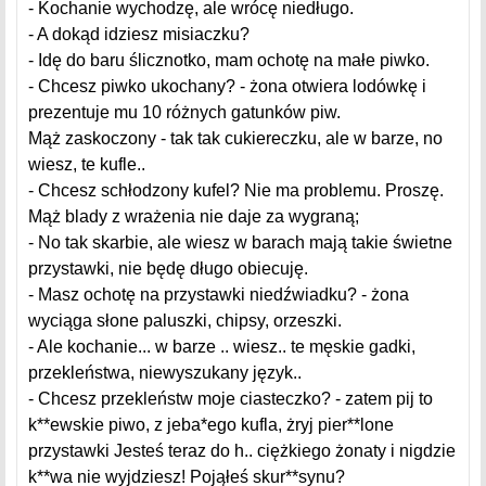
- Kochanie wychodzę, ale wrócę niedługo.
- A dokąd idziesz misiaczku?
- Idę do baru ślicznotko, mam ochotę na małe piwko.
- Chcesz piwko ukochany? - żona otwiera lodówkę i
prezentuje mu 10 różnych gatunków piw.
Mąż zaskoczony - tak tak cukiereczku, ale w barze, no
wiesz, te kufle..
- Chcesz schłodzony kufel? Nie ma problemu. Proszę.
Mąż blady z wrażenia nie daje za wygraną;
- No tak skarbie, ale wiesz w barach mają takie świetne
przystawki, nie będę długo obiecuję.
- Masz ochotę na przystawki niedźwiadku? - żona
wyciąga słone paluszki, chipsy, orzeszki.
- Ale kochanie... w barze .. wiesz.. te męskie gadki,
przekleństwa, niewyszukany język..
- Chcesz przekleństw moje ciasteczko? - zatem pij to
k**ewskie piwo, z jeba*ego kufla, żryj pier**lone
przystawki Jesteś teraz do h.. ciężkiego żonaty i nigdzie
k**wa nie wyjdziesz! Pojąłeś skur**synu?