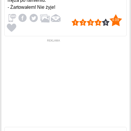
męża po ramieniu:
- Żartowałem! Nie żyje!
4.09
REKLAMA