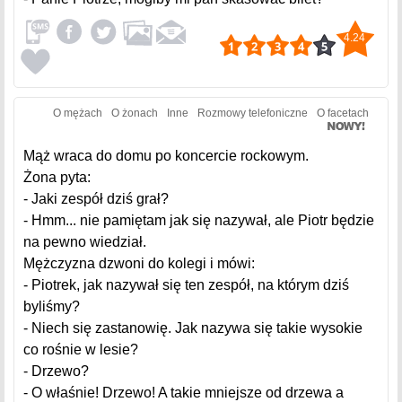
4.24
O mężach
O żonach
Inne
Rozmowy telefoniczne
O facetach
Mąż wraca do domu po koncercie rockowym.
Żona pyta:
- Jaki zespół dziś grał?
- Hmm... nie pamiętam jak się nazywał, ale Piotr będzie
na pewno wiedział.
Mężczyzna dzwoni do kolegi i mówi:
- Piotrek, jak nazywał się ten zespół, na którym dziś
byliśmy?
- Niech się zastanowię. Jak nazywa się takie wysokie
co rośnie w lesie?
- Drzewo?
- O właśnie! Drzewo! A takie mniejsze od drzewa a