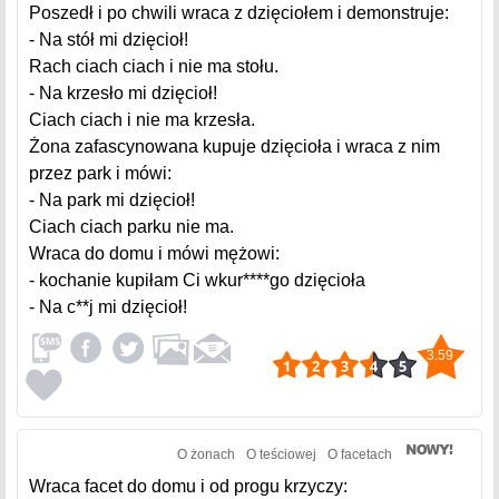
Poszedł i po chwili wraca z dzięciołem i demonstruje:
- Na stół mi dzięcioł!
Rach ciach ciach i nie ma stołu.
- Na krzesło mi dzięcioł!
Ciach ciach i nie ma krzesła.
Żona zafascynowana kupuje dzięcioła i wraca z nim
przez park i mówi:
- Na park mi dzięcioł!
Ciach ciach parku nie ma.
Wraca do domu i mówi mężowi:
- kochanie kupiłam Ci wkur****go dzięcioła
- Na c**j mi dzięcioł!
3.59
O żonach
O teściowej
O facetach
Wraca facet do domu i od progu krzyczy: