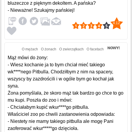
bluzeczce z pięknym dekoltem. A pańska?
- Nieważne! Szukajmy pańskiej!
4.12
O mężach
O żonach
O zwierzątkach
O facetach
Mąż mówi do żony:
- Wiesz kochanie ja to bym chciał mieć takiego
wk****nego Pitbulla. Chodziłbym z nim na spacery,
wszyscy by zazdrościli i w ogóle bym go kochał jak
syna.
Żona pomyślała, że skoro mąż tak bardzo go chce to go
mu kupi. Poszła do zoo i mówi:
- Chciałabym kupić wkur****go pitbulla.
Właściciel zoo po chwili zastanowienia odpowiada:
- Niestety nie mamy takiego pitbulla ale mogę Pani
zaoferować wkur*****go dzięcioła.