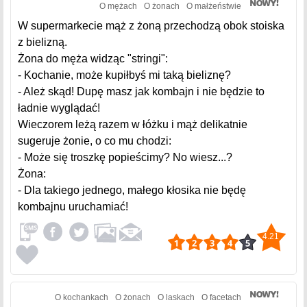
O mężach
O żonach
O małżeństwie
W supermarkecie mąż z żoną przechodzą obok stoiska
z bielizną.
Żona do męża widząc "stringi":
- Kochanie, może kupiłbyś mi taką bieliznę?
- Ależ skąd! Dupę masz jak kombajn i nie będzie to
ładnie wyglądać!
Wieczorem leżą razem w łóżku i mąż delikatnie
sugeruje żonie, o co mu chodzi:
- Może się troszkę popieścimy? No wiesz...?
Żona:
- Dla takiego jednego, małego kłosika nie będę
kombajnu uruchamiać!
4.21
O kochankach
O żonach
O laskach
O facetach