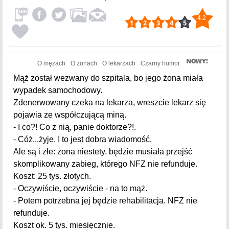
4.2
O mężach
O żonach
O lekarzach
Czarny humor
Mąż został wezwany do szpitala, bo jego żona miała
wypadek samochodowy.
Zdenerwowany czeka na lekarza, wreszcie lekarz się
pojawia ze współczującą miną.
- I co?! Co z nią, panie doktorze?!.
- Cóż...żyje. I to jest dobra wiadomość.
Ale są i złe: żona niestety, będzie musiała przejść
skomplikowany zabieg, którego NFZ nie refunduje.
Koszt: 25 tys. złotych.
- Oczywiście, oczywiście - na to mąż.
- Potem potrzebna jej będzie rehabilitacja. NFZ nie
refunduje.
Koszt ok. 5 tys. miesięcznie.