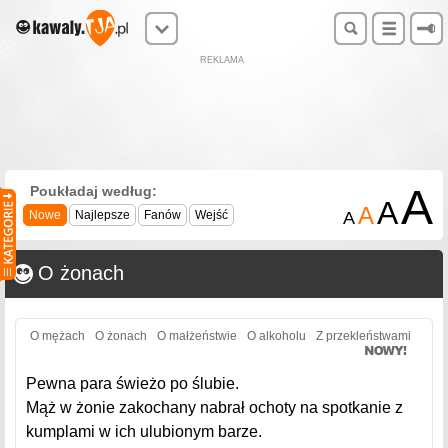
REKLAMA
A
Poukładaj według:
A
A
Nowe
Najlepsze
Fanów
Wejść
A
O żonach
O mężach
O żonach
O małżeństwie
O alkoholu
Z przekleństwami
Pewna para świeżo po ślubie.
Mąż w żonie zakochany nabrał ochoty na spotkanie z
kumplami w ich ulubionym barze.