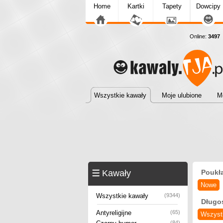
Home
Kartki
Tapety
Dowcipy
Online:
3497
D
Wszystkie kawały
Moje ulubione
M
Kawały
Poukł
Nowe
Wszystkie kawały
(9344)
Długo
Antyreligijne
(65)
Wszyst
(84)