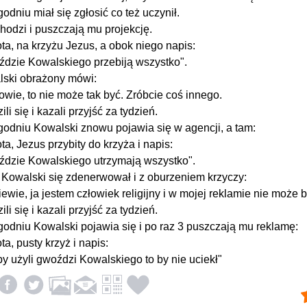
godniu miał się zgłosić co też uczynił.
hodzi i puszczają mu projekcję.
ta, na krzyżu Jezus, a obok niego napis:
dzie Kowalskiego przebiją wszystko".
ski obrażony mówi:
owie, to nie może tak być. Zróbcie coś innego.
li się i kazali przyjść za tydzień.
godniu Kowalski znowu pojawia się w agencji, a tam:
ta, Jezus przybity do krzyża i napis:
dzie Kowalskiego utrzymają wszystko".
 Kowalski się zdenerwował i z oburzeniem krzyczy:
iewie, ja jestem człowiek religijny i w mojej reklamie nie może 
li się i kazali przyjść za tydzień.
godniu Kowalski pojawia się i po raz 3 puszczają mu reklamę:
ta, pusty krzyż i napis:
y użyli gwoździ Kowalskiego to by nie uciekł"