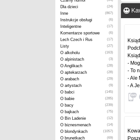
Czarny humor
Dla dzieci
(24)
Ka
Inne
(867)
Instrukcje obsługi
(6)
Inteligentne
(17)
Komentarze sportowe
(6)
Lech Czech i Rus
(17)
Ksiąd
Listy
(27)
Podch
O alkoholu
(163)
Ksiąd
O alpinistach
(3)
- Mog
O Anglikach
(28)
- To n
O aptekarzach
(28)
- Ale
O arabach
(29)
- A J
O artystach
(9)
O babci
(145)
O babie
(285)
O bacy
(239)
O bajkach
(75)
O Bin Ladenie
(12)
O biznesmenach
(14)
Kowal
O blondynkach
(1057)
O brunetkach
(69)
Posze