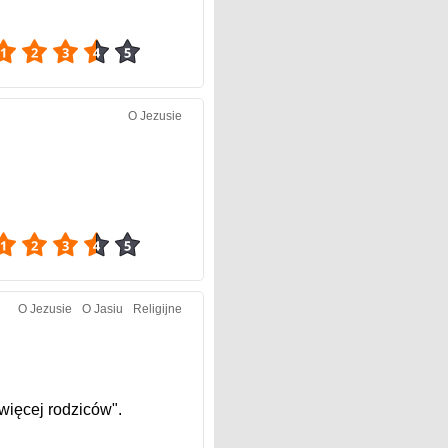
3.99
O Jezusie
3.98
O Jezusie
O Jasiu
Religijne
więcej rodziców".