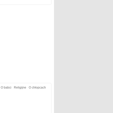
O babci
Religijne
O chłopcach