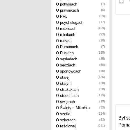
O potworach
(7)
O prawnikach
(6)
O PRL
(29)
O psychologach
(17)
O rodzicach
(459)
O rolnikach
(93)
O rudych
(26)
O Rumunach
(7)
O Ruskich
(185)
O sąsiadach
(85)
O sędziach
(56)
O sportowcach
(46)
O starej
(136)
O starym
(30)
O strażakach
(38)
O studentach
(179)
O świętach
(19)
O Świętym Mikołaju
(33)
O szefie
(134)
Był s
O szkotach
(53)
Pomag
O teściowej
(241)