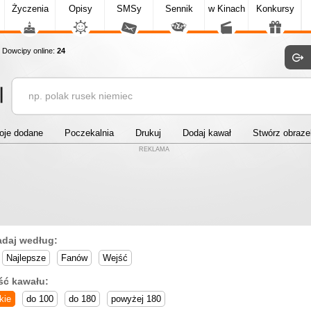
Życzenia
Opisy
SMSy
Sennik
w Kinach
Konkursy
owcipy online:
24
oje dodane
Poczekalnia
Drukuj
Dodaj kawał
Stwórz obraz
REKLAMA
adaj według:
Najlepsze
Fanów
Wejść
ść kawału:
kie
do 100
do 180
powyżej 180