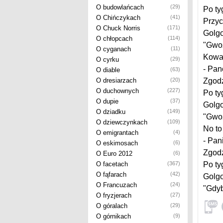
O budowlańcach
(29)
Po ty
O Chińczykach
(41)
Przyc
O Chuck Norris
(171)
Golgo
O chłopcach
(114)
"Gwoź
O cyganach
(11)
Kowal
O cyrku
(29)
- Pan
O diable
(63)
O dresiarzach
(20)
Zgodzi
O duchownych
(227)
Po ty
O dupie
(37)
Golgo
O dziadku
(149)
"Gwoź
O dziewczynkach
(109)
No to
O emigrantach
(4)
- Pan
O eskimosach
(6)
Zgodzi
O Euro 2012
(6)
O facetach
(367)
Po ty
O fąfarach
(42)
Golgo
O Francuzach
(24)
"Gdyb
O fryzjerach
(27)
O góralach
(29)
O górnikach
(9)