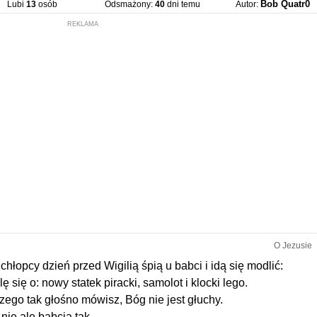
Bob Quatr0
Lubi
13
osób
Odsmażony:
40
dni temu
Autor:
REKLAMA
O Jezusie
chłopcy dzień przed Wigilią śpią u babci i idą się modlić:
lę się o: nowy statek piracki, samolot i klocki lego.
czego tak głośno mówisz, Bóg nie jest głuchy.
 nie ale babcia tak