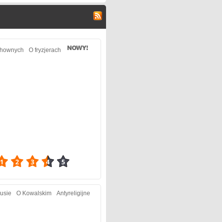
chownych
O fryzjerach
3.9
usie
O Kowalskim
Antyreligijne