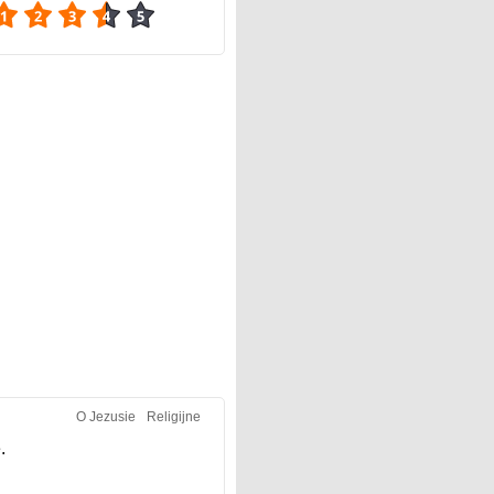
3.86
O Jezusie
Religijne
.