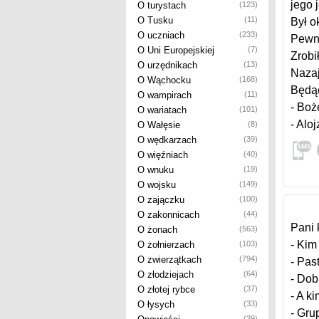
jego 
O turystach
(123)
O Tusku
(11)
Był o
O uczniach
(233)
Pewne
O Uni Europejskiej
(7)
Zrobi
O urzędnikach
(13)
Nazaj
O Wąchocku
(168)
Będąc
O wampirach
(11)
- Boż
O wariatach
(101)
- Aloj
O Wałęsie
(8)
O wędkarzach
(39)
O więźniach
(40)
O wnuku
(19)
O wojsku
(149)
O zajączku
(100)
O zakonnicach
(44)
Pani 
O żonach
(563)
- Kim
O żołnierzach
(103)
O zwierzątkach
(794)
- Pas
O złodziejach
(64)
- Dob
O złotej rybce
(37)
- A k
O łysych
(33)
- Gru
(39)