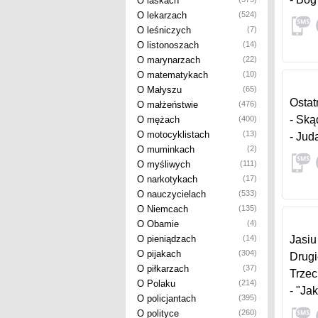
O laskach
O lekarzach
(524)
O leśniczych
(7)
O listonoszach
(14)
O marynarzach
(22)
O matematykach
(10)
O Małyszu
(65)
Ostat
O małżeństwie
(476)
- Ską
O mężach
(400)
O motocyklistach
(13)
- Jud
O muminkach
(2)
O myśliwych
(111)
O narkotykach
(17)
O nauczycielach
(533)
O Niemcach
(135)
O Obamie
(4)
O pieniądzach
(14)
Jasiu
O pijakach
(304)
Drugi
O piłkarzach
(37)
Trzec
O Polaku
(214)
- "Ja
O policjantach
(395)
O polityce
(260)