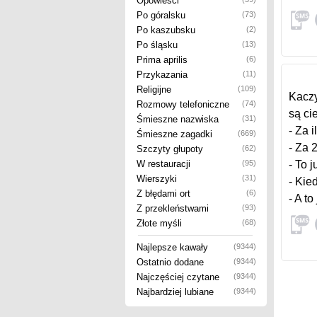
Opowieści
Po góralsku
(73)
Po kaszubsku
(2)
Po śląsku
(13)
Prima aprilis
(6)
Przykazania
(11)
Religijne
(109)
Kaczy
Rozmowy telefoniczne
(74)
są ci
Śmieszne nazwiska
(31)
- Za 
Śmieszne zagadki
(669)
- Za 2
Szczyty głupoty
(62)
W restauracji
(95)
- To 
Wierszyki
(31)
- Kie
Z błędami ort
(6)
- A t
Z przekleństwami
(93)
Złote myśli
(68)
Najlepsze kawały
(9344)
Ostatnio dodane
(9344)
Najczęściej czytane
(9344)
Najbardziej lubiane
(9344)