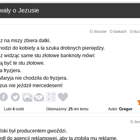
wały o Jezusie
O Jezusie
O laskach
O du
z na mszy zbiera datki.
odzi do kobiety a ta szuka drobnych pieniędzy.
z widząc same stu złotowe banknoty mówi:
ą być te stu złotowe.
a fryzjera.
 Maryja nie chodziła do fryzjera.
ezus nie jeździł mercedesem!
Gregor
Lubi
4
osób
Odsmażony:
25
dni temu
Autor:
O Jez
ski był producentem gwoździ.
dł do agencji reklamowej, aby ta zrobiła mu reklamę.