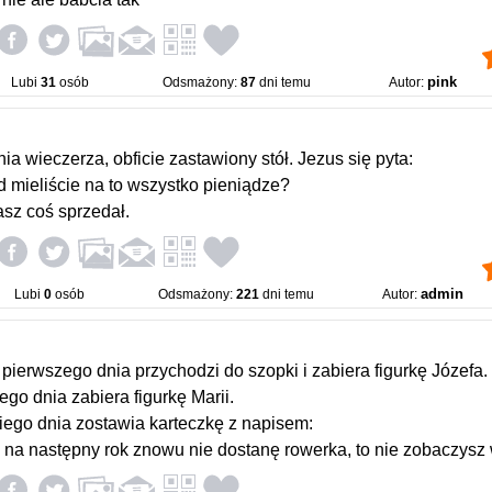
pink
Lubi
31
osób
Odsmażony:
87
dni temu
Autor:
nia wieczerza, obficie zastawiony stół. Jezus się pyta:
d mieliście na to wszystko pieniądze?
asz coś sprzedał.
admin
Lubi
0
osób
Odsmażony:
221
dni temu
Autor:
 pierwszego dnia przychodzi do szopki i zabiera figurkę Józefa.
ego dnia zabiera figurkę Marii.
iego dnia zostawia karteczkę z napisem:
k na następny rok znowu nie dostanę rowerka, to nie zobaczysz 