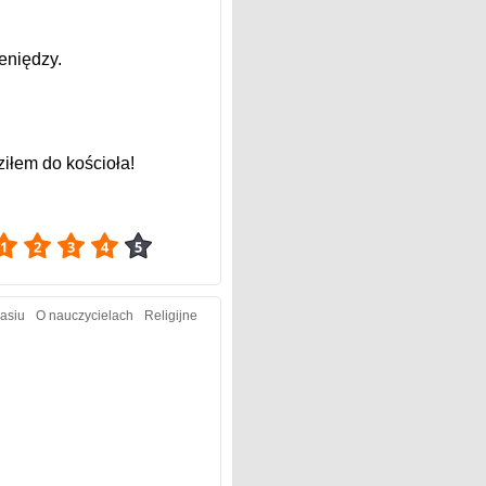
eniędzy.
ziłem do kościoła!
4.13
asiu
O nauczycielach
Religijne