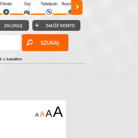
Filmiki
Gry
Teledyski
Rozmówki
Społecz.
Puzzle
Fo
ek z kawałem
A
A
A
A