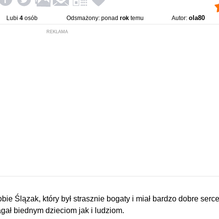
ola80
Lubi
4
osób
Odsmażony: ponad
rok
temu
Autor:
REKLAMA
obie Ślązak, który był strasznie bogaty i miał bardzo dobre serce
ał biednym dzieciom jak i ludziom.