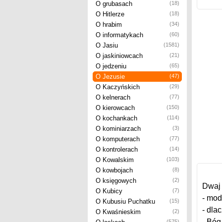
O grubasach
(18)
O Hitlerze
(18)
O hrabim
(34)
O informatykach
(60)
O Jasiu
(1581)
O jaskiniowcach
(21)
O jedzeniu
(65)
O Jezusie
(47)
O Kaczyńskich
(29)
O kelnerach
(77)
O kierowcach
(150)
O kochankach
(114)
O kominiarzach
(3)
O komputerach
(77)
O kontrolerach
(14)
O Kowalskim
(103)
O kowbojach
(8)
O księgowych
(2)
Dwaj 
O Kubicy
(7)
- mod
O Kubusiu Puchatku
(15)
- dla
O Kwaśnieskim
(2)
- Bóg
(575)