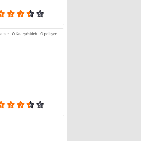
3.83
bamie
O Kaczyńskich
O polityce
3.95