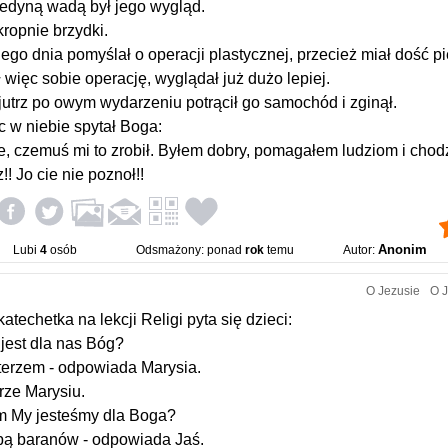
jedyną wadą był jego wygląd.
kropnie brzydki.
go dnia pomyślał o operacji plastycznej, przecież miał dość pi
ł więc sobie operację, wyglądał już dużo lepiej.
utrz po owym wydarzeniu potrącił go samochód i zginął.
 w niebie spytał Boga:
e, czemuś mi to zrobił. Byłem dobry, pomagałem ludziom i chod
z!! Jo cie nie poznoł!!
Anonim
Lubi
4
osób
Odsmażony: ponad
rok
temu
Autor:
O Jezusie
O J
katechetka na lekcji Religi pyta się dzieci:
 jest dla nas Bóg?
terzem - odpowiada Marysia.
rze Marysiu.
im My jesteśmy dla Boga?
pą baranów - odpowiada Jaś.