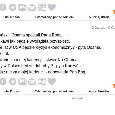
Qshley
Lubi
6
osób
Odsmażony: ponad
rok
temu
Autor:
O Jezusie
O O
ński i Obama spotkali Pana Boga.
ekawi jak będzie wyglądała przyszłość.
ile lat w USA będzie kryzys ekonomiczny? - pyta Obama.
0 lat.
już nie za mojej kadencji - stwierdza Obama.
dy w Polsce będzie dobrobyt? - pyta Kaczyński.
o już nie za mojej kadencji - odpowiada Pan Bóg.
Niuńka
Lubi
11
osób
Odsmażony: ponad
rok
temu
Autor:
REKLAMA