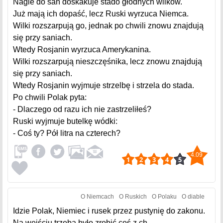
Nagle do sań doskakuje stado głodnych wilków.
Już mają ich dopaść, lecz Ruski wyrzuca Niemca.
Wilki rozszarpują go, jednak po chwili znowu znajdują
się przy saniach.
Wtedy Rosjanin wyrzuca Amerykanina.
Wilki rozszarpują nieszczęśnika, lecz znowu znajdują
się przy saniach.
Wtedy Rosjanin wyjmuje strzelbę i strzela do stada.
Po chwili Polak pyta:
- Dlaczego od razu ich nie zastrzeliłeś?
Ruski wyjmuje butelkę wódki:
- Coś ty? Pół litra na czterech?
4.09
O Niemcach
O Ruskich
O Polaku
O diable
Idzie Polak, Niemiec i rusek przez pustynię do zakonu.
Na wejściu trzeba było zrobić coś z ch....