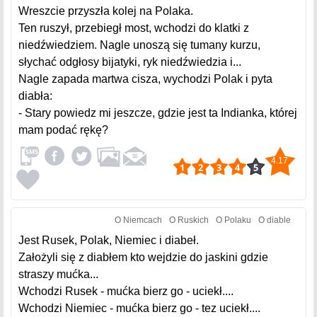
Wreszcie przyszła kolej na Polaka.
Ten ruszył, przebiegł most, wchodzi do klatki z
niedźwiedziem. Nagle unoszą się tumany kurzu,
słychać odgłosy bijatyki, ryk niedźwiedzia i...
Nagle zapada martwa cisza, wychodzi Polak i pyta
diabła:
- Stary powiedz mi jeszcze, gdzie jest ta Indianka, której
mam podać rękę?
4.17
O Niemcach
O Ruskich
O Polaku
O diable
Jest Rusek, Polak, Niemiec i diabeł.
Założyli się z diabłem kto wejdzie do jaskini gdzie
straszy mućka...
Wchodzi Rusek - mućka bierz go - uciekł....
Wchodzi Niemiec - mućka bierz go - tez uciekł....