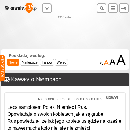
REKLAMA
A
Poukładaj według:
A
A
Nowe
Najlepsze
Fanów
Wejść
A
Kawały o Niemcach
O Niemcach
O Polaku
Lech Czech i Rus
Lecą samolotem Polak, Niemiec i Rus.
Opowiadają o swoich kobietach jakie są grube.
Rus powiedział, że jak jego kobieta usiądzie na krześle
to nawet mucha koło niej się nie zmieści.