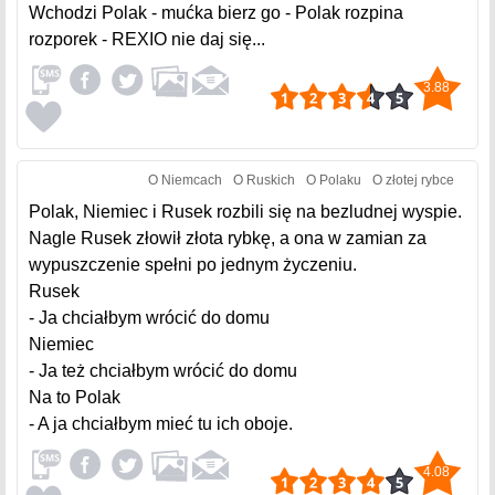
Wchodzi Polak - mućka bierz go - Polak rozpina
rozporek - REXIO nie daj się...
3.88
O Niemcach
O Ruskich
O Polaku
O złotej rybce
Polak, Niemiec i Rusek rozbili się na bezludnej wyspie.
Nagle Rusek złowił złota rybkę, a ona w zamian za
wypuszczenie spełni po jednym życzeniu.
Rusek
- Ja chciałbym wrócić do domu
Niemiec
- Ja też chciałbym wrócić do domu
Na to Polak
- A ja chciałbym mieć tu ich oboje.
4.08