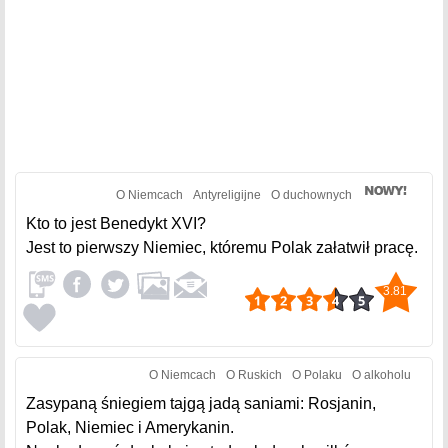
O Niemcach
Antyreligijne
O duchownych
Kto to jest Benedykt XVI?
Jest to pierwszy Niemiec, któremu Polak załatwił pracę.
3.81
O Niemcach
O Ruskich
O Polaku
O alkoholu
Zasypaną śniegiem tajgą jadą saniami: Rosjanin,
Polak, Niemiec i Amerykanin.