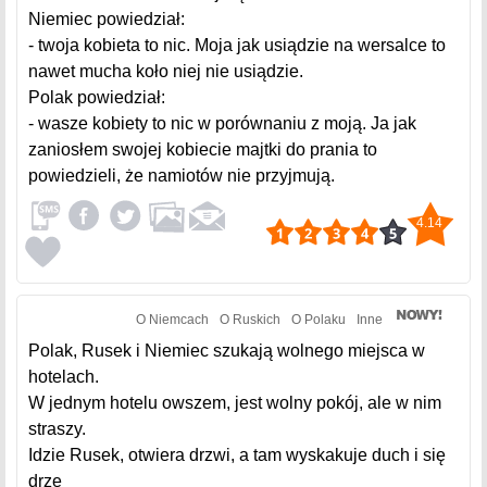
Niemiec powiedział:
- twoja kobieta to nic. Moja jak usiądzie na wersalce to
nawet mucha koło niej nie usiądzie.
Polak powiedział:
- wasze kobiety to nic w porównaniu z moją. Ja jak
zaniosłem swojej kobiecie majtki do prania to
powiedzieli, że namiotów nie przyjmują.
4.14
O Niemcach
O Ruskich
O Polaku
Inne
Polak, Rusek i Niemiec szukają wolnego miejsca w
hotelach.
W jednym hotelu owszem, jest wolny pokój, ale w nim
straszy.
Idzie Rusek, otwiera drzwi, a tam wyskakuje duch i się
drze