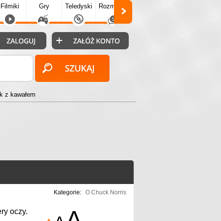
Filmiki
Gry
Teledyski
Rozmówki
Społecz.
Puzzle
Fo
ek z kawałem
Kategorie:
O Chuck Norris
A
ry oczy.