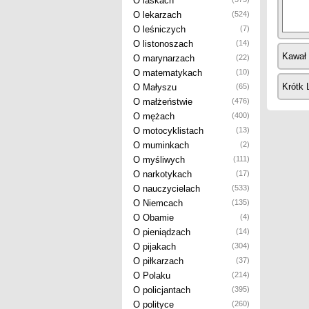
O laskach
O lekarzach
(524)
O leśniczych
(7)
O listonoszach
(14)
Kawał
O marynarzach
(22)
O matematykach
(10)
Krótk 
O Małyszu
(65)
O małżeństwie
(476)
O mężach
(400)
O motocyklistach
(13)
O muminkach
(2)
O myśliwych
(111)
O narkotykach
(17)
O nauczycielach
(533)
O Niemcach
(135)
O Obamie
(4)
O pieniądzach
(14)
O pijakach
(304)
O piłkarzach
(37)
O Polaku
(214)
O policjantach
(395)
O polityce
(260)