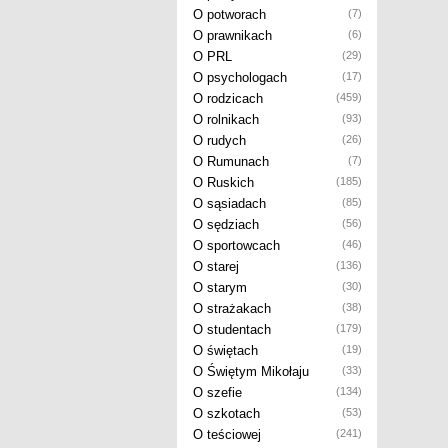
O potworach
(7)
O prawnikach
(6)
O PRL
(29)
O psychologach
(17)
O rodzicach
(459)
O rolnikach
(93)
O rudych
(26)
O Rumunach
(7)
O Ruskich
(185)
O sąsiadach
(85)
O sędziach
(56)
O sportowcach
(46)
O starej
(136)
O starym
(30)
O strażakach
(38)
O studentach
(179)
O świętach
(19)
O Świętym Mikołaju
(33)
O szefie
(134)
O szkotach
(53)
O teściowej
(241)