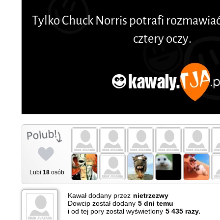
Lubi
18
osób
Kawał dodany przez
nietrzezwy
Dowcip został dodany
5
dni temu
i od tej pory został wyświetlony
5 435 razy.