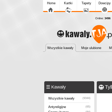
Home
Kartki
Tapety
Dowcipy
Online:
3496
D
Wszystkie kawały
Moje ulubione
M
Tyl
Kawały
Wszystkie kawały
(9344)
Antyreligijne
(65)
(84)