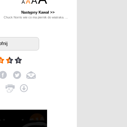
A
A
A
Następny Kawał >>
Chuck Norris wie co ma piernik do wiatraka. ...
fnij
3.98