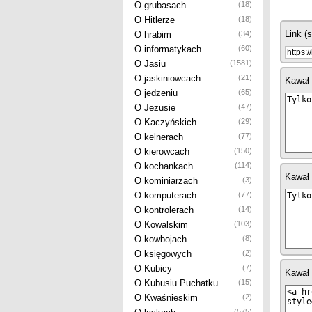
O grubasach
(18)
O Hitlerze
(18)
Link (
O hrabim
(34)
O informatykach
(60)
O Jasiu
(1581)
O jaskiniowcach
(21)
Kawał 
O jedzeniu
(65)
O Jezusie
(47)
O Kaczyńskich
(29)
O kelnerach
(77)
O kierowcach
(150)
O kochankach
(114)
Kawał 
O kominiarzach
(3)
O komputerach
(77)
O kontrolerach
(14)
O Kowalskim
(103)
O kowbojach
(8)
O księgowych
(2)
O Kubicy
(7)
Kawał
O Kubusiu Puchatku
(15)
O Kwaśnieskim
(2)
(575)