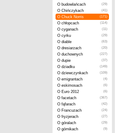
O budowlańcach
(29)
O Chińczykach
(41)
O Chuck Norris
(171)
O chłopcach
(114)
O cyganach
(11)
O cyrku
(29)
O diable
(63)
O dresiarzach
(20)
O duchownych
(227)
O dupie
(37)
O dziadku
(149)
O dziewczynkach
(109)
O emigrantach
(4)
O eskimosach
(6)
O Euro 2012
(6)
O facetach
(367)
O fąfarach
(42)
O Francuzach
(24)
O fryzjerach
(27)
O góralach
(29)
O górnikach
(9)