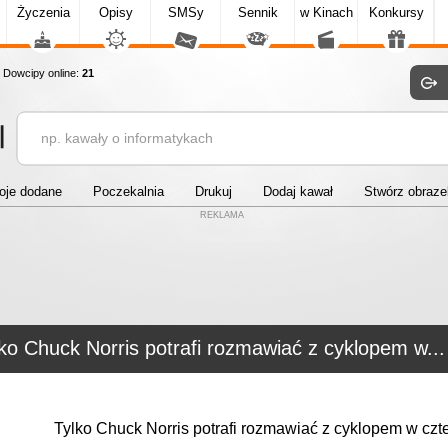
Życzenia
Opisy
SMSy
Sennik
w Kinach
Konkursy
owcipy online:
21
oje dodane
Poczekalnia
Drukuj
Dodaj kawał
Stwórz obraz
REKLAMA
ko Chuck Norris potrafi rozmawiać z cyklopem w...
Tylko Chuck Norris potrafi rozmawiać z cyklopem w czte