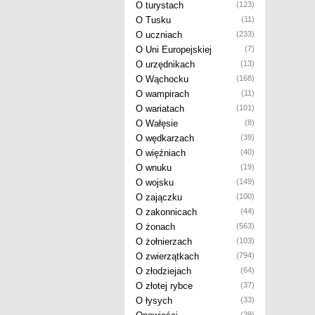
O turystach
(123)
O Tusku
(11)
O uczniach
(233)
O Uni Europejskiej
(7)
O urzędnikach
(13)
O Wąchocku
(168)
O wampirach
(11)
O wariatach
(101)
O Wałęsie
(8)
O wędkarzach
(39)
O więźniach
(40)
O wnuku
(19)
O wojsku
(149)
O zajączku
(100)
O zakonnicach
(44)
O żonach
(563)
O żołnierzach
(103)
O zwierzątkach
(794)
O złodziejach
(64)
O złotej rybce
(37)
O łysych
(33)
(39)