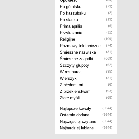
Opowieści
Po góralsku
(73)
Po kaszubsku
(2)
Po śląsku
(13)
Prima aprilis
(6)
Przykazania
(11)
Religijne
(109)
Rozmowy telefoniczne
(74)
Śmieszne nazwiska
(31)
Śmieszne zagadki
(669)
Szczyty głupoty
(62)
W restauracji
(95)
Wierszyki
(31)
Z błędami ort
(6)
Z przekleństwami
(93)
Złote myśli
(68)
Najlepsze kawały
(9344)
Ostatnio dodane
(9344)
Najczęściej czytane
(9344)
Najbardziej lubiane
(9344)