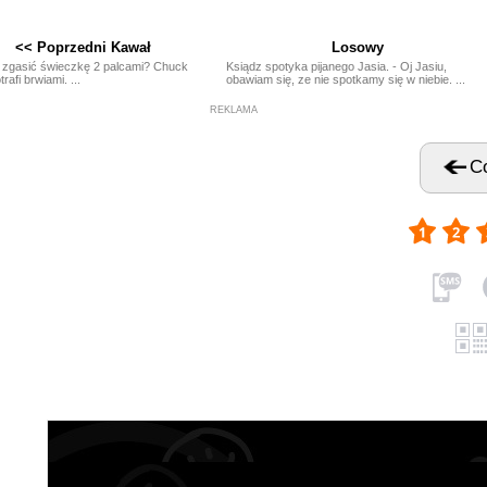
<< Poprzedni Kawał
Losowy
z zgasić świeczkę 2 palcami? Chuck
Ksiądz spotyka pijanego Jasia. - Oj Jasiu,
rafi brwiami. ...
obawiam się, ze nie spotkamy się w niebie. ...
REKLAMA
Co