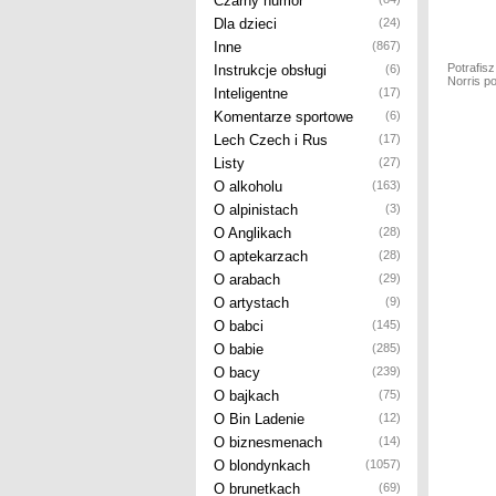
Czarny humor
Dla dzieci
(24)
Inne
(867)
Potrafis
Instrukcje obsługi
(6)
Norris pot
Inteligentne
(17)
Komentarze sportowe
(6)
Lech Czech i Rus
(17)
Listy
(27)
O alkoholu
(163)
O alpinistach
(3)
O Anglikach
(28)
O aptekarzach
(28)
O arabach
(29)
O artystach
(9)
O babci
(145)
O babie
(285)
O bacy
(239)
O bajkach
(75)
O Bin Ladenie
(12)
O biznesmenach
(14)
O blondynkach
(1057)
O brunetkach
(69)