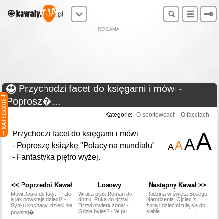
REKLAMA
Przychodzi facet do księgarni i mówi -
Poprosz�...
Kategorie:
O sportowcach
O facetach
A
Przychodzi facet do księgarni i mówi
A
A
- Poproszę książkę "Polacy na mundialu"
A
- Fantastyka piętro wyżej.
<< Poprzedni Kawał
Losowy
Następny Kawał >>
Mówi Jasio do taty: - Tato
Wraca pijak Roman do
Rodzina w święta Bożego
a jak powstają dzieci? -
domu. Puka do drzwi.
Narodzenia. Ojciec z
Synku kochany, dzieci nie
Drzwi otwiera żona: -
żoną i dziećmi tulą się do
Gdzie byleś? - W pu ...
siebie. ...
powstaj� ...