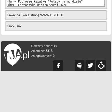
Kawał na Twoją stronę WWW BBCODE
Krótk Link
Dowcipy online:
19
3313
All online:
0
Zalogowanych: