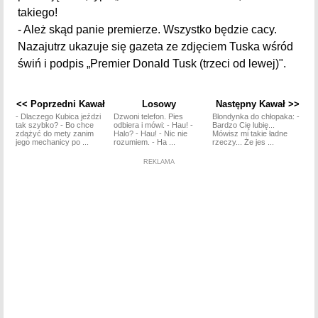
takiego!
- Ależ skąd panie premierze. Wszystko będzie cacy.
Nazajutrz ukazuje się gazeta ze zdjęciem Tuska wśród
świń i podpis „Premier Donald Tusk (trzeci od lewej)".
<< Poprzedni Kawał
Losowy
Następny Kawał >>
- Dlaczego Kubica jeździ
Dzwoni telefon. Pies
Blondynka do chłopaka: -
tak szybko? - Bo chce
odbiera i mówi: - Hau! -
Bardzo Cię lubię...
zdążyć do mety zanim
Halo? - Hau! - Nic nie
Mówisz mi takie ładne
jego mechanicy po ...
rozumiem. - Ha ...
rzeczy... Że jes ...
REKLAMA