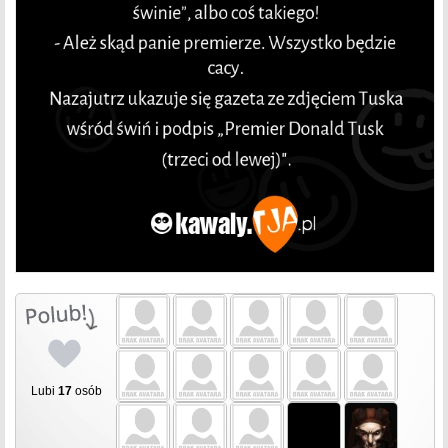
Lubi
17
osób