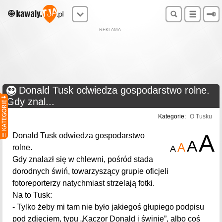
REKLAMA
Donald Tusk odwiedza gospodarstwo rolne.
Gdy znal...
Kategorie:
O Tusku
A
Donald Tusk odwiedza gospodarstwo
A
A
rolne.
A
Gdy znalazł się w chlewni, pośród stada
dorodnych świń, towarzyszący grupie oficjeli
fotoreporterzy natychmiast strzelają fotki.
Na to Tusk:
- Tylko żeby mi tam nie było jakiegoś głupiego podpisu
pod zdjęciem, typu „Kaczor Donald i świnie”, albo coś