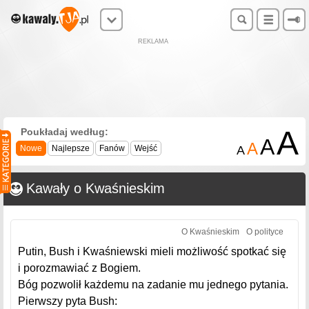
REKLAMA
A
Poukładaj według:
A
A
Nowe
Najlepsze
Fanów
Wejść
A
Kawały o Kwaśnieskim
O Kwaśnieskim
O polityce
Putin, Bush i Kwaśniewski mieli możliwość spotkać się
i porozmawiać z Bogiem.
Bóg pozwolił każdemu na zadanie mu jednego pytania.
Pierwszy pyta Bush: