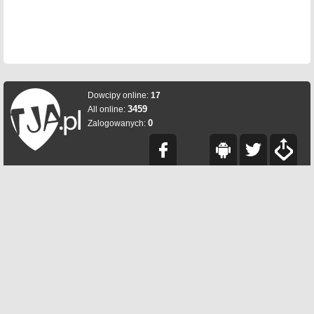
Dowcipy online:
17
3459
All online:
0
Zalogowanych: