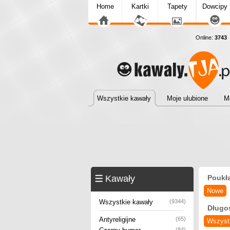
Home
Kartki
Tapety
Dowcipy
Online:
3743
D
Wszystkie kawały
Moje ulubione
M
Kawały
Poukł
Nowe
Wszystkie kawały
(9344)
Długo
Antyreligijne
(65)
Wszyst
(84)