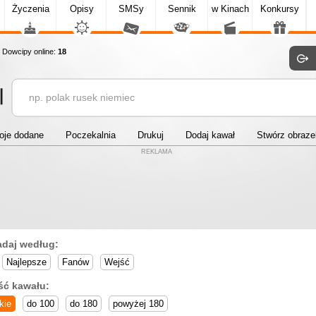
Życzenia
Opisy
SMSy
Sennik
w Kinach
Konkursy
owcipy online:
18
oje dodane
Poczekalnia
Drukuj
Dodaj kawał
Stwórz obraz
REKLAMA
adaj według:
Najlepsze
Fanów
Wejść
ść kawału:
kie
do 100
do 180
powyżej 180