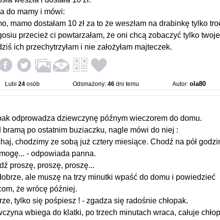
a do mamy i mówi:
o, mamo dostałam 10 zł za to że weszłam na drabinkę tylko tr
gosiu przecież ci powtarzałam, że oni chcą zobaczyć tylko twoje
 dziś ich przechytrzyłam i nie założyłam majteczek.
ola80
Lubi
24
osób
Odsmażony:
46
dni temu
Autor:
pak odprowadza dziewczynę późnym wieczorem do domu.
 bramą po ostatnim buziaczku, nagle mówi do niej :
chaj, chodzimy ze sobą już cztery miesiące. Chodź na pół godzi
 mogę... - odpowiada panna.
dź proszę, proszę, proszę...
dobrze, ale muszę na trzy minutki wpaść do domu i powiedzieć
com, że wrócę później.
rze, tylko się pośpiesz ! - zgadza się radośnie chłopak.
czyna wbiega do klatki, po trzech minutach wraca, całuje chło