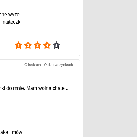
ochę wyżej
 majteczki
4.19
O laskach
O dziewczynkach
nki do mnie. Mam wolna chatę...
paka i mówi: