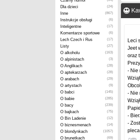
Czarny humor
Dla dzieci
(24)
Ka
Inne
(867)
Instrukcje obsługi
(6)
Inteligentne
(17)
Komentarze sportowe
(6)
Lech Czech i Rus
(17)
Leci 
Listy
(27)
Jeet 
O alkoholu
(163)
oraz 
O alpinistach
(3)
Prez
O Anglikach
(28)
- Nie
O aptekarzach
(28)
Wziął
O arabach
(29)
Obcok
O artystach
(9)
O babci
(145)
- Nie
O babie
(285)
Wziął
O bacy
(239)
Papie
O bajkach
(75)
- Bie
O Bin Ladenie
(12)
- Zos
O biznesmenach
(14)
pleca
O blondynkach
(1057)
O brunetkach
(69)