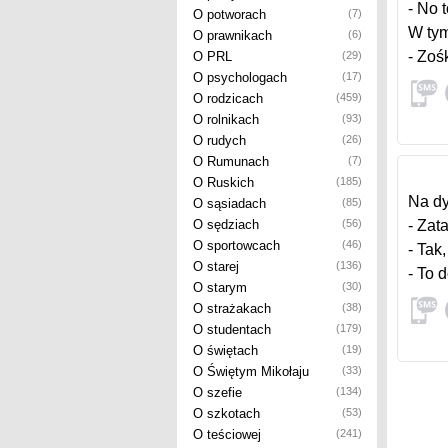
- No 
O potworach
(7)
W tym
O prawnikach
(6)
- Zoś
O PRL
(29)
O psychologach
(17)
O rodzicach
(459)
O rolnikach
(93)
O rudych
(26)
O Rumunach
(7)
O Ruskich
(185)
Na dy
O sąsiadach
(85)
O sędziach
(56)
- Zat
O sportowcach
(46)
- Tak,
O starej
(136)
- To 
O starym
(30)
O strażakach
(38)
O studentach
(179)
O świętach
(19)
O Świętym Mikołaju
(33)
O szefie
(134)
O szkotach
(53)
O teściowej
(241)