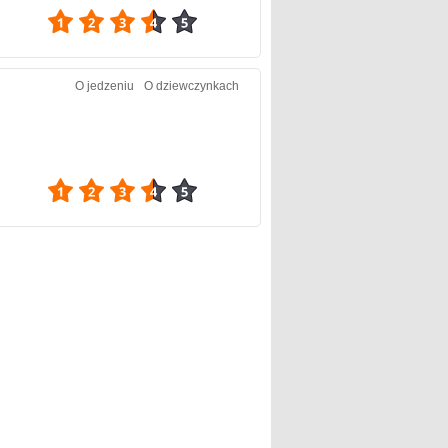
3.56
O jedzeniu
O dziewczynkach
3.74