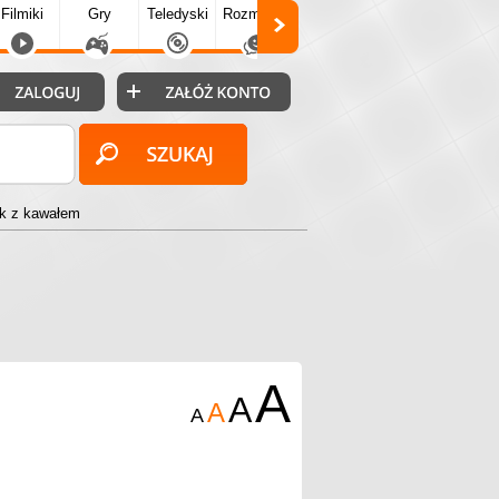
Filmiki
Gry
Teledyski
Rozmówki
Społecz.
Puzzle
Fo
ek z kawałem
A
A
A
A