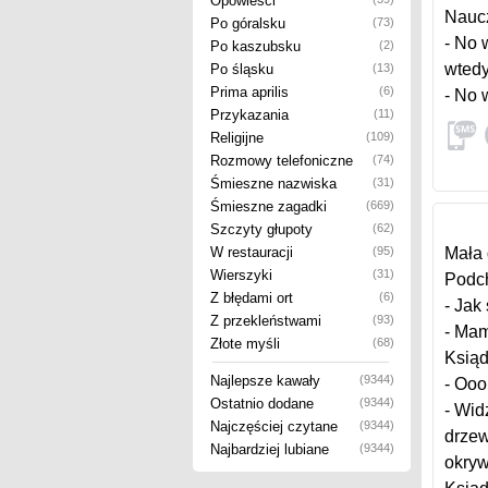
Opowieści
Naucz
Po góralsku
(73)
- No 
Po kaszubsku
(2)
wtedy
Po śląsku
(13)
Prima aprilis
(6)
- No 
Przykazania
(11)
Religijne
(109)
Rozmowy telefoniczne
(74)
Śmieszne nazwiska
(31)
Śmieszne zagadki
(669)
Szczyty głupoty
(62)
W restauracji
(95)
Mała 
Wierszyki
(31)
Podch
Z błędami ort
(6)
- Jak
Z przekleństwami
(93)
- Mam
Złote myśli
(68)
Ksiąd
Najlepsze kawały
(9344)
- Ooo
Ostatnio dodane
(9344)
- Wid
Najczęściej czytane
(9344)
drzew
Najbardziej lubiane
(9344)
okryw