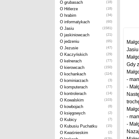
O grubasach
(18)
O Hitlerze
(18)
O hrabim
(34)
O informatykach
(60)
O Jasiu
(1581)
O jaskiniowcach
(21)
O jedzeniu
(65)
Małgo
O Jezusie
(47)
Jasiu
O Kaczyńskich
(29)
Małgo
O kelnerach
(77)
Gdy z 
O kierowcach
(150)
Małgo
O kochankach
(114)
- mam
O kominiarzach
(3)
- Mał
O komputerach
(77)
O kontrolerach
(14)
Nastę
O Kowalskim
(103)
troch
O kowbojach
(8)
Małgo
O księgowych
(2)
- mam
O Kubicy
(7)
- Mał
O Kubusiu Puchatku
(15)
Nazaj
O Kwaśnieskim
(2)
Małgo
(575)