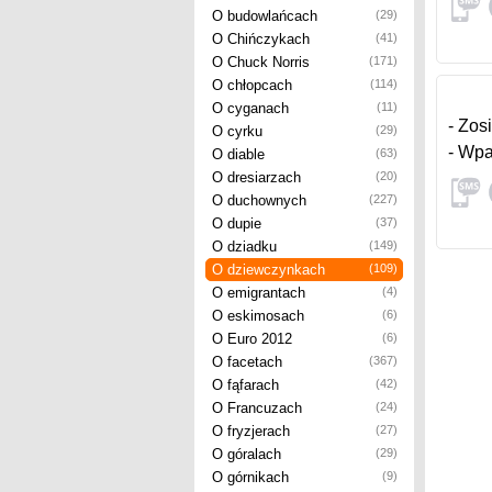
O budowlańcach
(29)
O Chińczykach
(41)
O Chuck Norris
(171)
O chłopcach
(114)
O cyganach
(11)
- Zos
O cyrku
(29)
- Wpa
O diable
(63)
O dresiarzach
(20)
O duchownych
(227)
O dupie
(37)
O dziadku
(149)
O dziewczynkach
(109)
O emigrantach
(4)
O eskimosach
(6)
O Euro 2012
(6)
O facetach
(367)
O fąfarach
(42)
O Francuzach
(24)
O fryzjerach
(27)
O góralach
(29)
O górnikach
(9)