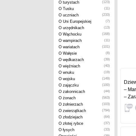
O turystach
(123)
O Tusku
(11)
O uczniach
(233)
O Uni Europejskiej
(7)
O urzędnikach
(13)
O Wąchocku
(168)
O wampirach
(11)
O wariatach
(101)
O Wałęsie
(8)
O wędkarzach
(39)
O więźniach
(40)
O wnuku
(19)
O wojsku
(149)
Dziew
O zajączku
(100)
– Mam
O zakonnicach
(44)
– Zar
O żonach
(563)
O żołnierzach
(103)
O zwierzątkach
(794)
O złodziejach
(64)
O złotej rybce
(37)
O łysych
(33)
(39)