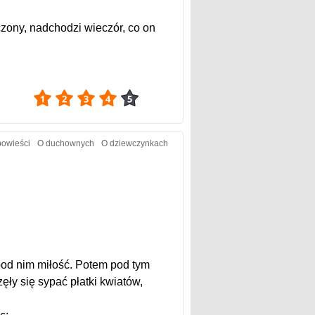
czony, nadchodzi wieczór, co on
4.03
owieści
O duchownych
O dziewczynkach
 pod nim miłość. Potem pod tym
ęły się sypać płatki kwiatów,