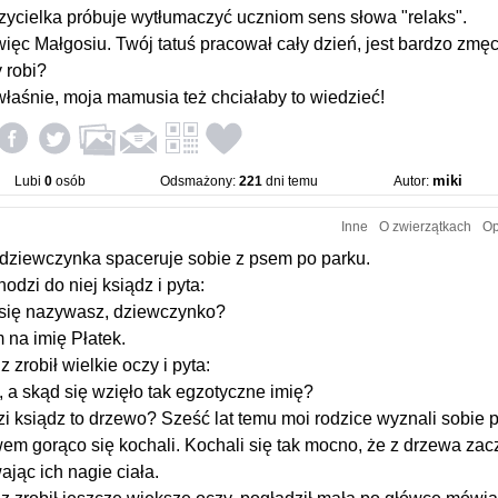
ycielka próbuje wytłumaczyć uczniom sens słowa "relaks".
więc Małgosiu. Twój tatuś pracował cały dzień, jest bardzo zmę
 robi?
właśnie, moja mamusia też chciałaby to wiedzieć!
miki
Lubi
0
osób
Odsmażony:
221
dni temu
Autor:
Inne
O zwierzątkach
Op
dziewczynka spaceruje sobie z psem po parku.
odzi do niej ksiądz i pyta:
 się nazywasz, dziewczynko?
 na imię Płatek.
z zrobił wielkie oczy i pyta:
, a skąd się wzięło tak egzotyczne imię?
zi ksiądz to drzewo? Sześć lat temu moi rodzice wyznali sobie
em gorąco się kochali. Kochali się tak mocno, że z drzewa zacz
ając ich nagie ciała.