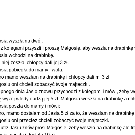
sia wyszła na dwór.
 z kolegami przyszli i proszą Małgosię, aby weszła na drabinkę 
sia wchodzi na drabinkę.
niej zeszła, chłopcy dali jej 3 zł.
sia pobiegła do mamy i woła:
o mamo weszłam na drabinkę i chłopcy dali mi 3 zł.
gosiu oni chcieli zobaczyć twoje majteczki.
pnego dnia Jasio znowu przychodzi z kolegami i mówi, żeby w
ę wyżej wtedy dadzą jej 5 zł. Małgosia weszła na drabinkę a chłop
sia poszła do mamy i mówi:
o, mamo dostałam od Jasia 5 zł za to, że weszłam na drabinkę t
gosiu oni przecież chcieli zobaczyć twoje majteczki.
utrz Jasiu znów prosi Małgosie, żeby weszła na drabinkę ale tro
sia weszła i dostała 10 zł.