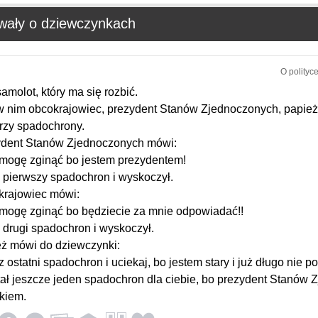
wały o dziewczynkach
O polityc
samolot, który ma się rozbić.
w nim obcokrajowiec, prezydent Stanów Zjednoczonych, papież
trzy spadochrony.
ydent Stanów Zjednoczonych mówi:
 mogę zginąć bo jestem prezydentem!
 pierwszy spadochron i wyskoczył.
rajowiec mówi:
 mogę zginąć bo będziecie za mnie odpowiadać!!
 drugi spadochron i wyskoczył.
ż mówi do dziewczynki:
rz ostatni spadochron i uciekaj, bo jestem stary i już długo nie po
tał jeszcze jeden spadochron dla ciebie, bo prezydent Stanów
kiem.