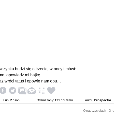
czynka budzi się o trzeciej w nocy i mówi:
o, opowiedz mi bajkę.
az wróci tatuś i opowie nam obu…
Prospector
Lubi
2
osób
Odsmażony:
131
dni temu
Autor:
O nauczycielach
O r