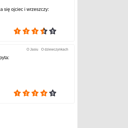
 się ojciec i wrzeszczy:
3.72
O Jasiu
O dziewczynkach
pyta:
4.22