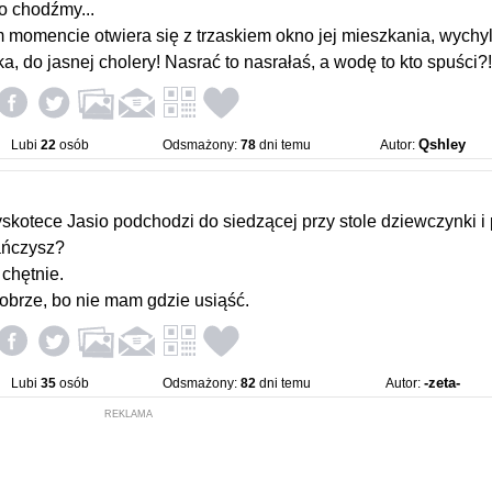
to chodźmy...
 momencie otwiera się z trzaskiem okno jej mieszkania, wychyla
ka, do jasnej cholery! Nasrać to nasrałaś, a wodę to kto spuści?!
Qshley
Lubi
22
osób
Odsmażony:
78
dni temu
Autor:
skotece Jasio podchodzi do siedzącej przy stole dziewczynki i 
ańczysz?
 chętnie.
dobrze, bo nie mam gdzie usiąść.
-zeta-
Lubi
35
osób
Odsmażony:
82
dni temu
Autor:
REKLAMA