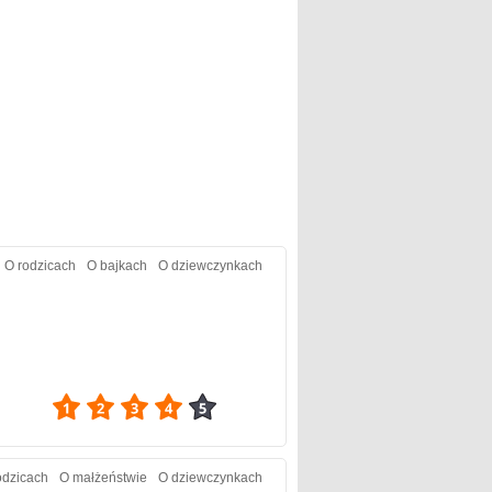
O rodzicach
O bajkach
O dziewczynkach
4.15
odzicach
O małżeństwie
O dziewczynkach