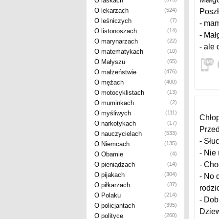
O laskach
O lekarzach
(524)
Poszł
O leśniczych
(7)
- mam
O listonoszach
(14)
- Mał
O marynarzach
(22)
- ale
O matematykach
(10)
O Małyszu
(65)
O małżeństwie
(476)
O mężach
(400)
O motocyklistach
(13)
O muminkach
(2)
O myśliwych
(111)
Chło
O narkotykach
(17)
Przed
O nauczycielach
(533)
- Słu
O Niemcach
(135)
- Nie
O Obamie
(4)
- Cho
O pieniądzach
(14)
O pijakach
(304)
- No 
O piłkarzach
(37)
rodzi
O Polaku
(214)
- Dob
O policjantach
(395)
Dziew
O polityce
(260)